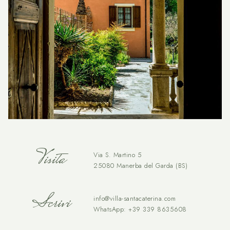
Visita
Via S. Martino 5
25080 Manerba del Garda (BS)
Scrivi
info@villa-santacaterina.com
WhatsApp:
+39 339 8635608