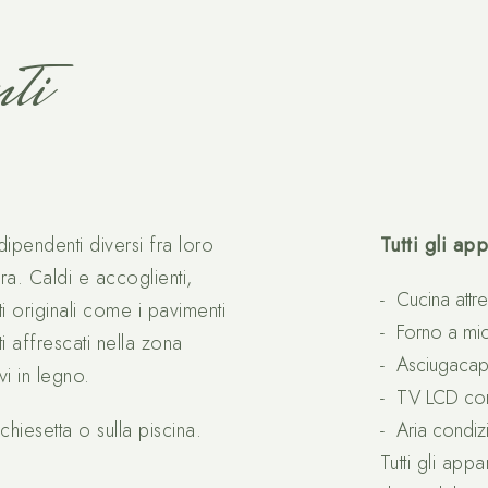
ti
dipendenti diversi fra loro
Tutti gli ap
ra. Caldi e accoglienti,
Cucina attr
i originali come i pavimenti
Forno a mi
ti affrescati nella zona
Asciugacape
vi in legno.
TV LCD con 
chiesetta o sulla piscina.
Aria condiz
Tutti gli app