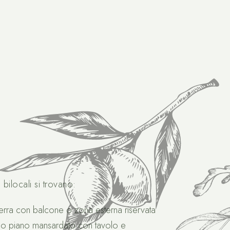
4 bilocali si trovano:
terra con balcone o zona esterna riservata
do piano mansardato con tavolo e