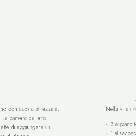
no con cucina attrezzata,
Nella villa i 
e. La camera da letto
3 al piano 
ette di aggiungere un
1 al secon