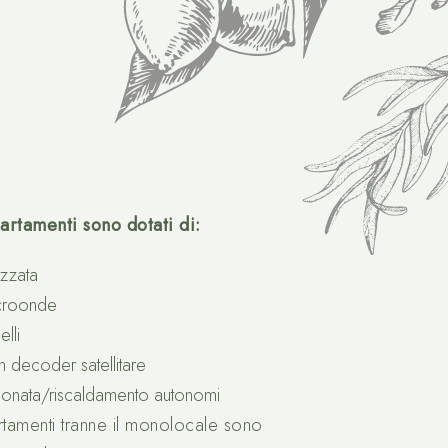
partamenti sono dotati di:
ezzata
croonde
lli
decoder satellitare
ionata/riscaldamento autonomi
artamenti tranne il monolocale sono